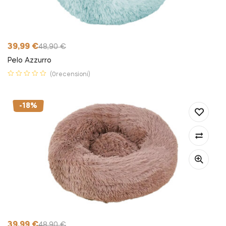
39,99
€
48,90
€
Pelo Azzurro
(0recensioni)
-18%
39,99
€
48,90
€