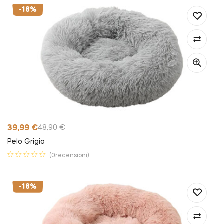
-18%
39,99
€
48,90
€
Pelo Grigio
(0recensioni)
-18%