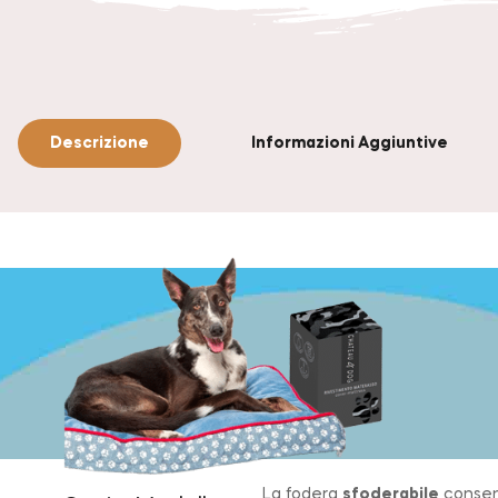
Descrizione
Informazioni Aggiuntive
La fodera
sfoderabile
consent