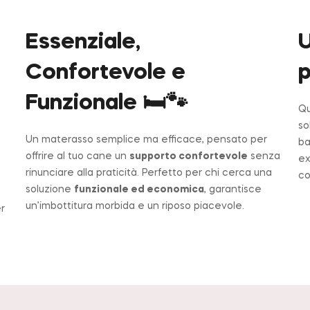
Essenziale,
U
Confortevole e
p
Funzionale 🛏️🐾
Qu
so
Un materasso semplice ma efficace, pensato per
ba
offrire al tuo cane un
supporto confortevole
senza
ex
rinunciare alla praticità. Perfetto per chi cerca una
co
soluzione
funzionale ed economica
, garantisce
un’imbottitura morbida e un riposo piacevole.
er