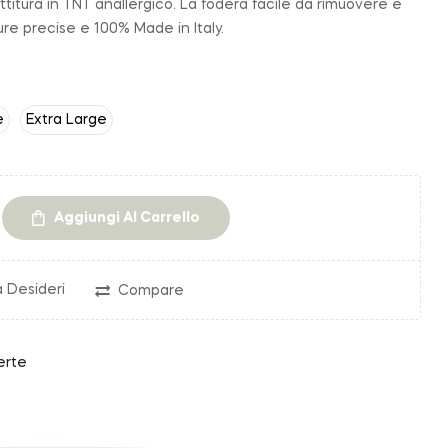
ttitura in TNT anallergico. La fodera facile da rimuovere e
ture precise e 100% Made in Italy.
e
Extra Large
Aggiungi Al Carrello
a Desideri
Compare
erte