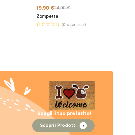
19,90
€
24,90
€
Zampette
(0recensioni)
Scegli il tuo preferito!
Scopri i Prodotti