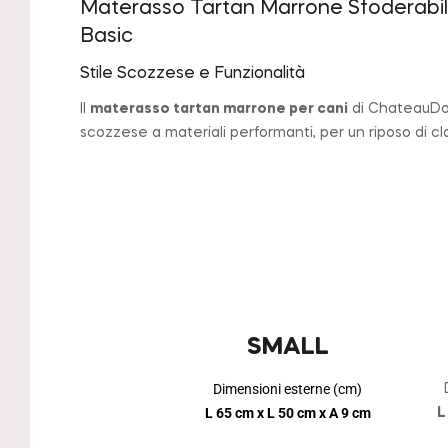
Materasso Tartan Marrone Sfoderabil
Basic
Stile Scozzese e Funzionalità
Il
materasso tartan marrone per cani
di ChateauDog
scozzese a materiali performanti, per un riposo di cl
SMALL
Dimensioni esterne (cm)
L 65 cm x L 50 cm x A 9 cm
L