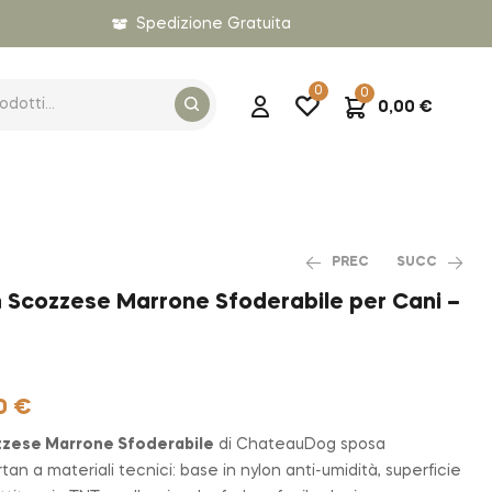
Spedizione Gratuita
0
0
0,00
€
PREC
SUCC
 Scozzese Marrone Sfoderabile per Cani –
19,90
€
24,90
€
29,00
€
0
€
zzese Marrone Sfoderabile
di ChateauDog sposa
tan a materiali tecnici: base in nylon anti-umidità, superficie