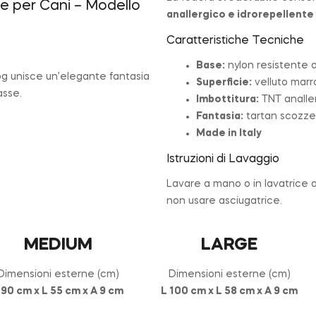
e per Cani – Modello
anallergico e idrorepellente
Caratteristiche Tecniche
Base:
nylon resistente a
 unisce un’elegante fantasia
Superficie:
velluto marr
asse.
Imbottitura:
TNT analler
Fantasia:
tartan scozz
Made in Italy
Istruzioni di Lavaggio
Lavare a mano o in lavatrice a
non usare asciugatrice.
MEDIUM
LARGE
Dimensioni esterne (cm)
Dimensioni esterne (cm)
 90 cm x L 55 cm x A 9 cm
L 100 cm x L 58 cm x A 9 cm