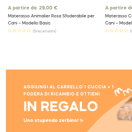
A partire da
29,00
€
A partire 
Materasso Animalier Rosa Sfoderabile per
Materasso C
Cani – Modello Basic
Cani – Model
(0recensioni)
(
AGGIUNGI AL CARRELLO 1 CUCCIA + 1
FODERA DI RICAMBIO E OTTIENI
IN REGALO
Uno stupendo zerbino! ✨