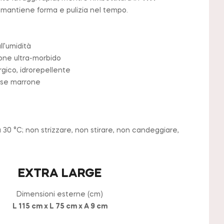
mantiene forma e pulizia nel tempo.
ll’umidità
one ultra-morbido
gico, idrorepellente
ese marrone
 30 °C; non strizzare, non stirare, non candeggiare,
EXTRA LARGE
Dimensioni esterne (cm)
L 115 cm x L 75 cm x A 9 cm