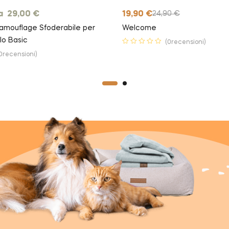
da
29,00
€
19,90
€
24,90
€
amouflage Sfoderabile per
Welcome
lo Basic
(0recensioni)
0recensioni)